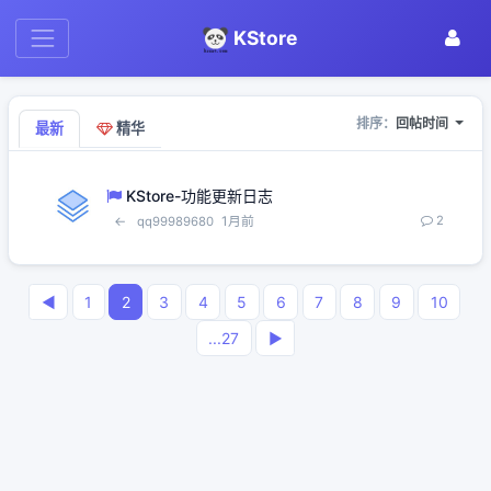
KStore
排序：
回帖时间
最新
精华
KStore-功能更新日志
←
1月前
2
qq99989680
◀
1
2
3
4
5
6
7
8
9
10
...27
▶