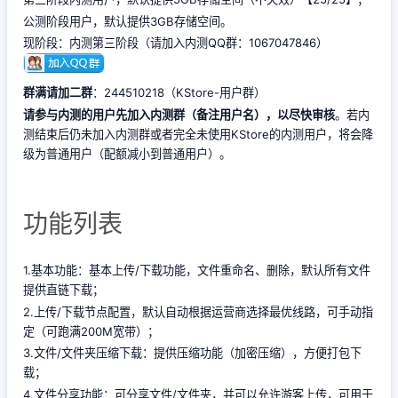
公测阶段用户，默认提供3GB存储空间。
现阶段：内测第三阶段（请加入内测QQ群：1067047846）
群满请加二群
：244510218（KStore-用户群）
请参与内测的用户先加入内测群（备注用户名），以尽快审核
。若内
测结束后仍未加入内测群或者完全未使用KStore的内测用户，将会降
级为普通用户（配额减小到普通用户）。
功能列表
1.基本功能：基本上传/下载功能，文件重命名、删除，默认所有文件
提供直链下载；
2.上传/下载节点配置，默认自动根据运营商选择最优线路，可手动指
定（可跑满200M宽带）；
3.文件/文件夹压缩下载：提供压缩功能（加密压缩），方便打包下
载；
4.文件分享功能：可分享文件/文件夹，并可以允许游客上传，可用于