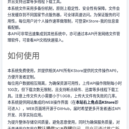
并且支持迅雷等多线程下载工具。
本系统文件采用多备份机制，原则上稳定性、安全性有保障。文件会
分发缓存到不同国家节点服务器，可全球高速访问。为保证服务的可
用性，每位用户对个人操作速率做限制，可登录KStore-我的信息查
看配额。
本API可非常迅速集成到其他系统中，亦可通过本API开发网络文件管
理软件，可查看API文档快速接入。
如何使用
本系统免费使用，并提供相关API(所有KStore提供的文件操作API)，
方便开发者定制。
每位用户数据相互隔离，为确保资源可用性，上传API操作限制每小时
100次，但下载次数无限制，且支持断点续传、迅雷等多线程下载工
具。注意上传文件大小需要小于1.0GB，上传大文件有失败的几率。
本系统提供网站集成的WEB操作界面（在
本站右上角点击KStore
即
可进入），WEB页面将开源于GitHub，届时希望更多开发者通过API
开发、共享实际应用。
为提升整体存储空间质量，避免恶意使用，同时为确保服务质量，对
于普通用户每用户
默认提供2GB存储
空间，用户可通过推广新