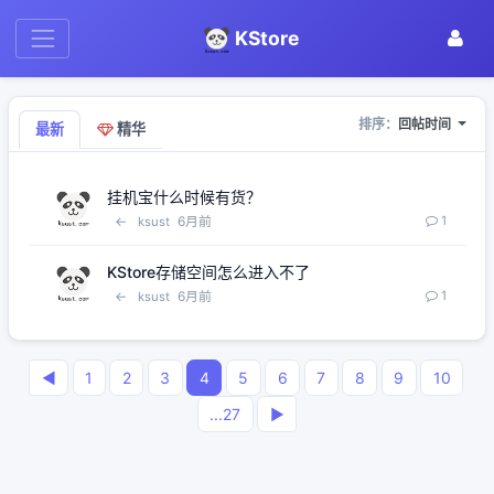
KStore
排序：
回帖时间
最新
精华
挂机宝什么时候有货？
←
6月前
1
ksust
KStore存储空间怎么进入不了
←
6月前
1
ksust
◀
1
2
3
4
5
6
7
8
9
10
...27
▶