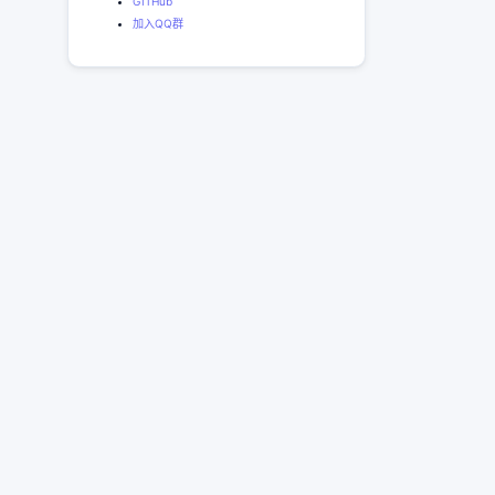
GITHub
加入QQ群