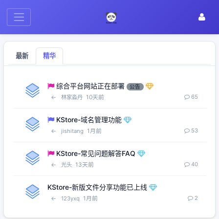
最新
精华
综合平台网站正在部署
公告
←
10天前
65
林家淼丹
KStore-域名管理功能
←
1月前
53
jishitang
KStore-常见问题解答FAQ
←
13天前
40
光头
KStore-新版文件分享功能已上线
←
1月前
2
123yxq