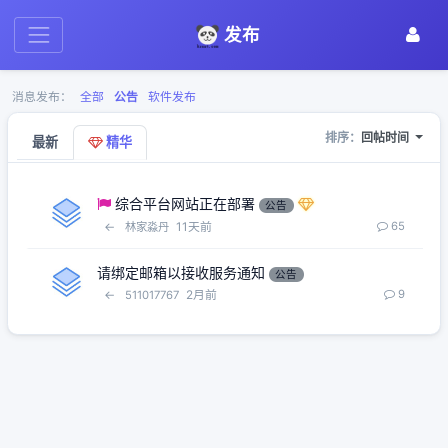
发布
消息发布：
全部
公告
软件发布
排序：
回帖时间
最新
精华
综合平台网站正在部署
公告
←
11天前
65
林家淼丹
请绑定邮箱以接收服务通知
公告
←
2月前
9
511017767