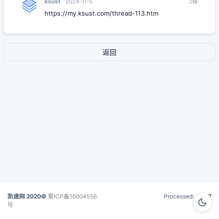
ksust
楼
2024-11-5
2
https://my.ksust.com/thread-113.htm
返回
凯速网 2020©
蜀ICP备16004556
Processed:
0.017
号