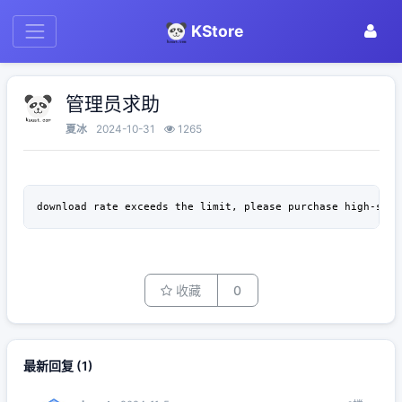
KStore
管理员求助
夏冰
2024-10-31
1265
download rate exceeds the limit, please purchase high-spee
收藏
0
最新回复
(
1
)