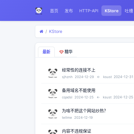
首页
发布
HTTP-API
KStore
吐槽
KStore
最新
精华
经常性的连接不上
←
2024-12-31
sjhznh
2024-12-29
ksust
备用域名不能使用
←
2024-12-25
cqadsl
2024-12-25
ksust
为啥不把这个网站炒热？
tellme
2024-12-19
内容不违规保证