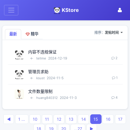
KStore
排序：
发帖时间
最新
精华
内容不违规保证
←
2024-12-19
2
tellme
管理员求助
←
2024-11-5
1
ksust
文件数量限制
←
2024-11-3
4
huang840312
◀
1 ...
10
11
12
13
14
15
16
17
18
19
20
...27
▶